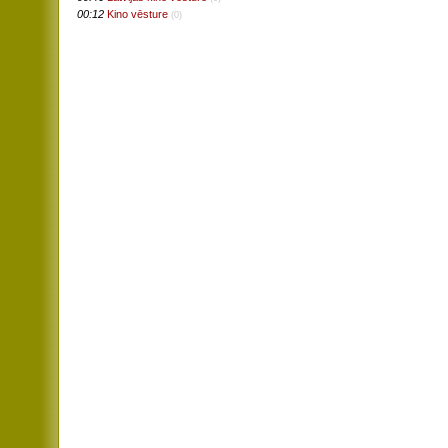
00:12
Kino vēsture
(0)