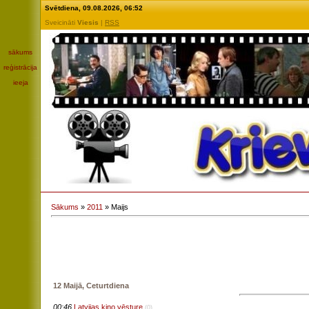
Svētdiena
, 09.08.2026, 06:52
Sveicināti
Viesis
|
RSS
sākums
reģistrācija
ieeja
Sākums
»
2011
»
Maijs
12 Maijā, Ceturtdiena
00:46
Latvijas kino vēsture
(0)